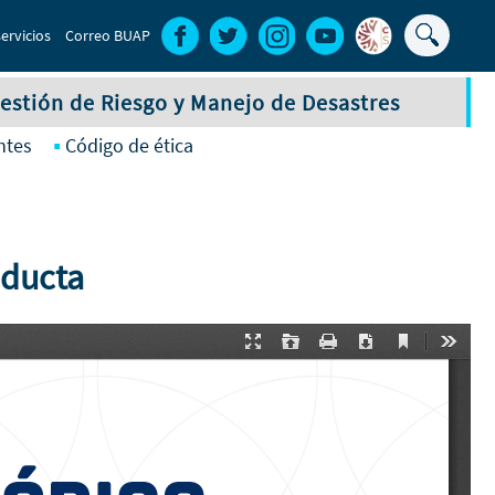
Buscar
ervicios
Correo BUAP
Formula
de
estión de Riesgo y Manejo de Desastres
búsque
ntes
Código de ética
nducta