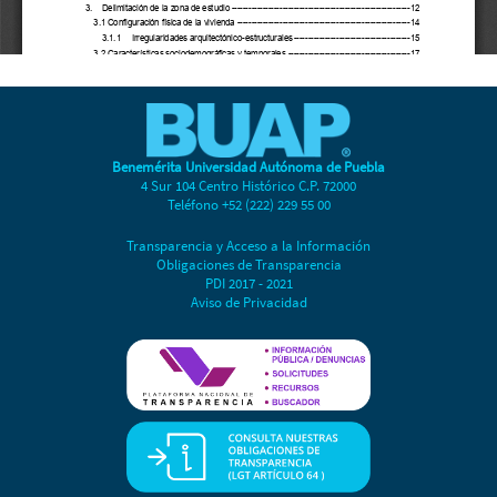
Benemérita Universidad Autónoma de Puebla
4 Sur 104 Centro Histórico C.P. 72000
Teléfono +52 (222) 229 55 00
Transparencia y Acceso a la Información
Obligaciones de Transparencia
PDI 2017 - 2021
Aviso de Privacidad